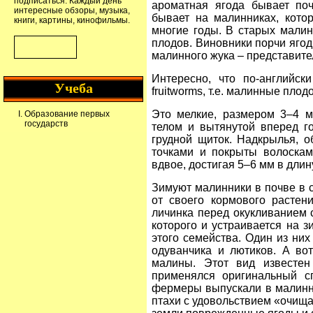
подписаться. Каждый день
ароматная ягода бывает поч
интересные обзоры, музыка,
бывает на малинниках, кото
книги, картины, кинофильмы.
многие годы. В старых мали
плодов. Виновники порчи ягод
малинного жука – представите
Интересно, что по-английск
Учеба
fruitworms, т.е. малинные плод
Это мелкие, размером 3–4 м
Образование первых
государств
телом и вытянутой вперед г
грудной щиток. Надкрылья, 
точками и покрыты волоскам
вдвое, достигая 5–6 мм в длин
Зимуют малинники в почве в с
от своего кормового растен
личинка перед окукливанием с
которого и устраивается на з
этого семейства. Один из них
одуванчика и лютиков. А во
малины. Этот вид известе
применялся оригинальный с
фермеры выпускали в малинни
птахи с удовольствием «очища