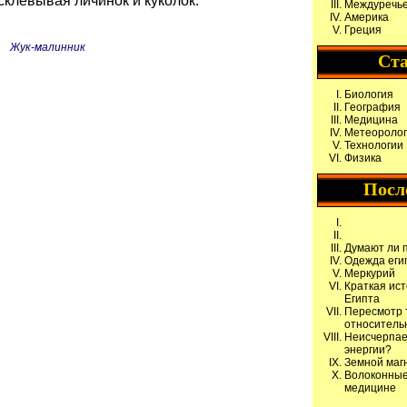
клевывая личинок и куколок.
Междуречь
Америка
Греция
Жук-малинник
Ст
Биология
География
Медицина
Метеороло
Технологии
Физика
Посл
Думают ли 
Одежда еги
Меркурий
Краткая ис
Египта
Пересмотр 
относитель
Неисчерпае
энергии?
Земной маг
Волоконные
медицине