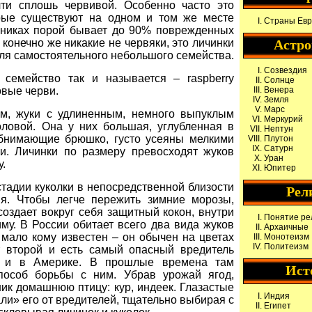
ти сплошь червивой. Особенно часто это
рые существуют на одном и том же месте
Страны Ев
нниках порой бывает до 90% поврежденных
 конечно же никакие не червяки, это личинки
Астр
ля самостоятельного небольшого семейства.
Созвездия
и семейство так и называется – raspberry
Солнце
овые черви.
Венера
Земля
Марс
м, жуки с удлиненным, немного выпуклым
Меркурий
оловой. Она у них большая, углубленная в
Нептун
обнимающие брюшко, густо усеяны мелкими
Плутон
Сатурн
и. Личинки по размеру превосходят жуков
Уран
у.
Юпитер
тадии куколки в непосредственной близости
Рел
ия. Чтобы легче пережить зимние морозы,
оздает вокруг себя защитный кокон, внутри
Понятие ре
иму. В России обитает всего два вида жуков
Архаичные
 мало кому известен – он обычен на цветах
Монотеизм
Политеизм
т второй и есть самый опасный вредитель
н и в Америке. В прошлые времена там
Ист
пособ борьбы с ним. Убрав урожай ягод,
к домашнюю птицу: кур, индеек. Глазастые
Индия
ли» его от вредителей, тщательно выбирая с
Египет