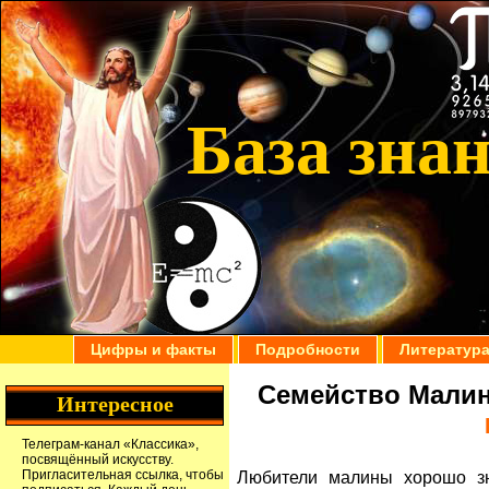
База зна
Цифры и факты
Подробности
Литератур
Семейство Малин
Интересное
Телеграм-канал
«Классика»
,
посвящённый искусству.
Пригласительная ссылка
, чтобы
Любители малины хорошо зн