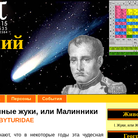
ний
а
Персоны
События
ные жуки, или Малинники
Жив
BYTURIDAE
Жуки, или 
ают, что в некоторые годы эта чудесная
Геог