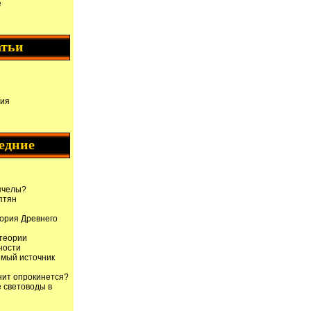
е
атьи
гия
едние
пчелы?
птян
тория Древнего
теории
ности
мый источник
нит опрокинется?
 световоды в