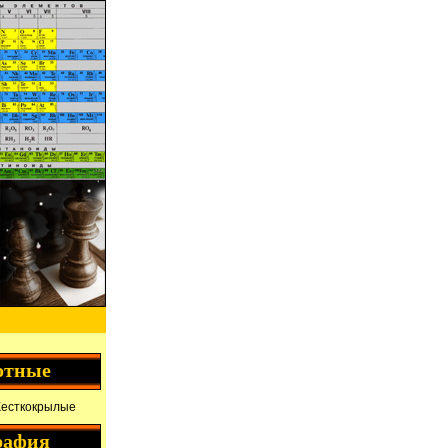
отные
Жесткокрылые
рафия