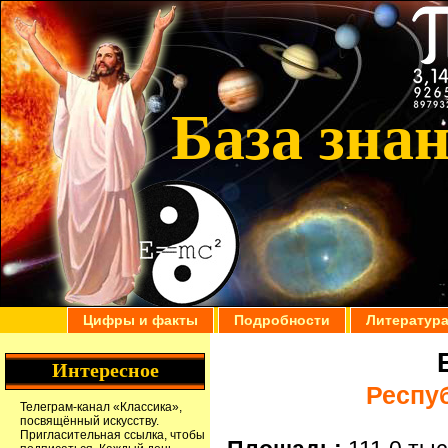
База зна
Цифры и факты
Подробности
Литератур
Интересное
Респу
Телеграм-канал
«Классика»
,
посвящённый искусству.
Пригласительная ссылка
, чтобы