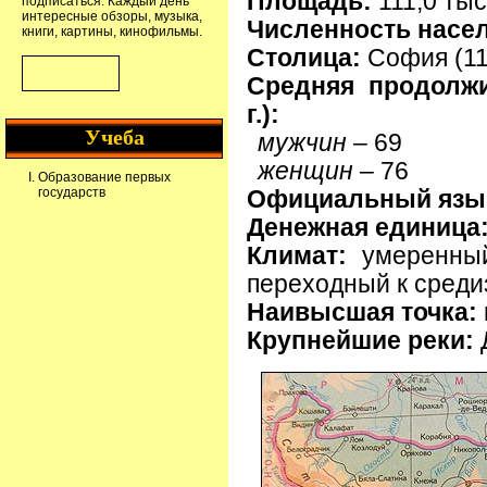
Площадь:
111,0 тыс.
подписаться. Каждый день
интересные обзоры, музыка,
Численность насе
книги, картины, кинофильмы.
Столица:
София (112
Средняя продолжи
г.):
Учеба
мужчин
– 69
женщин
– 76
Образование первых
государств
Официальный язы
Денежная единица
Климат:
умеренный
переходный к сред
Наивысшая точка:
Крупнейшие реки: